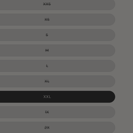
XXS
XS
S
M
L
XL
XXL
1X
2X