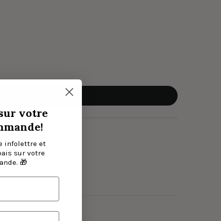
sur votre
mmande!
 infolettre et
bais sur votre
nde. 🎁