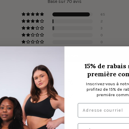
Basé sur 70 avis
65
2
3
0
0
Écrire un avis
15% de rabais 
première co
Inscrivez-vous à notre
profitez de 15% de ra
première comma
83.1