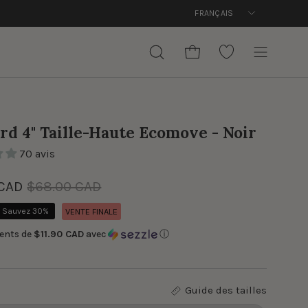
Langue
FRANÇAIS
O
OUVRIR LE PANIER
OUVRIR
WISHLIST
Ouvrir
LA
le
BARRE
menu
DE
de
RECHERCHE
rd 4" Taille-Haute Ecomove - Noir
navigation
70 avis
 CAD
$68.00 CAD
Sauvez
30%
VENTE FINALE
ents de
$11.90 CAD
avec
ⓘ
Guide des tailles