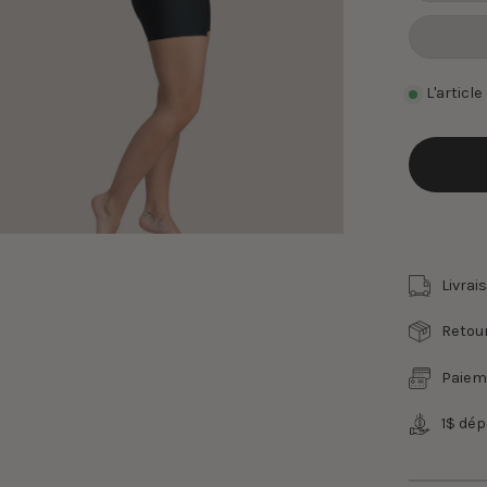
L'articl
Livrai
Retour
Paiem
1$ dé