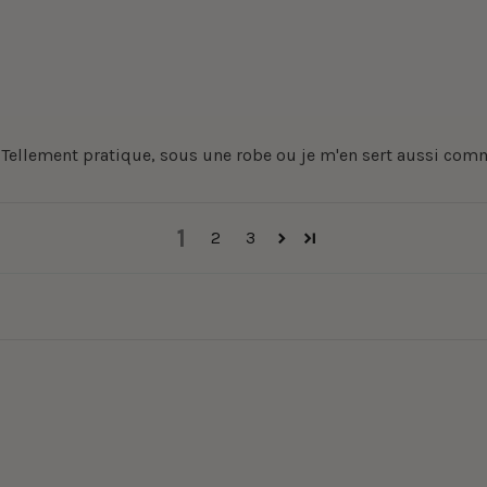
. Tellement pratique, sous une robe ou je m'en sert aussi com
1
2
3