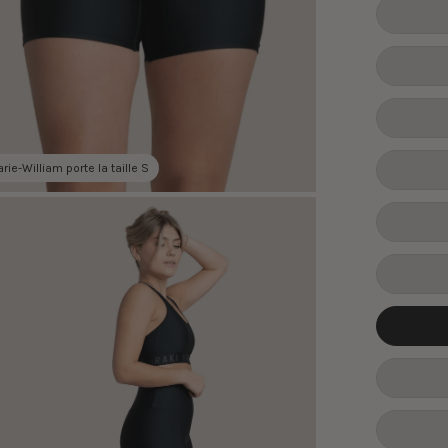
rie-William porte la taille S
ir
onneuse
ages