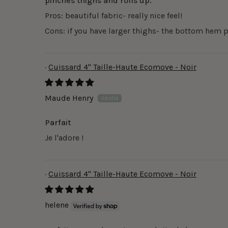
pinches thighs and rolls up.
Pros: beautiful fabric- really nice feel!
Cons: if you have larger thighs- the bottom hem 
Cuissard 4" Taille-Haute Ecomove - Noir
Maude Henry
Parfait
Je l'adore !
Cuissard 4" Taille-Haute Ecomove - Noir
helene