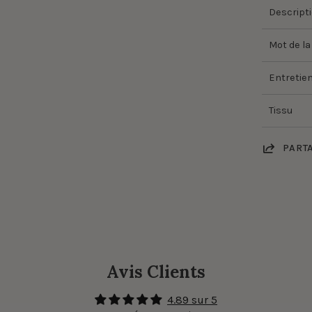
Descript
Mot de la
Entretie
Tissu
PART
Avis Clients
4.89 sur 5