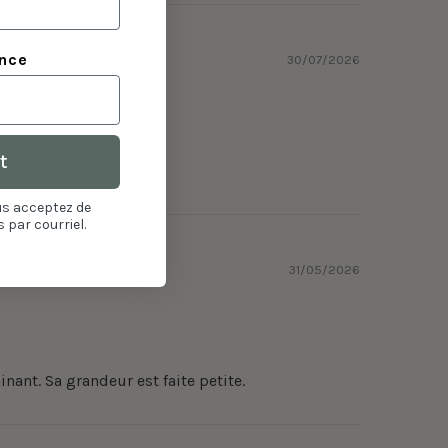
ance
30/07/2026
t
us acceptez de
 par courriel.
31/05/2026
nant. Sa grandeur est faite petite.