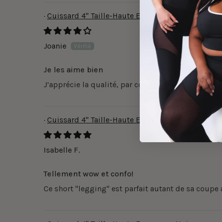
Cuissard 4" Taille-Haute Ecomove - Noir
Joanie
Je les aime bien
J’apprécie la qualité, par contre, je trouve qu’ell
Cuissard 4" Taille-Haute Ecomove - Noir
Isabelle F.
Tellement wow et confo!
Ce short "legging" est parfait autant de sa coupe 