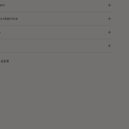
ion
 créatrice
n
AGER