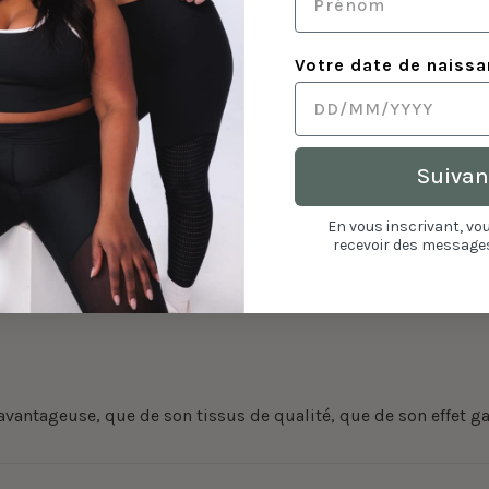
Votre date de naiss
Suivan
es roulent un peu au niveau de la cuisse
En vous inscrivant, vo
recevoir des messages
avantageuse, que de son tissus de qualité, que de son effet gai