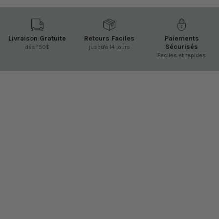
Livraison Gratuite
Retours Faciles
Paiements
Sécurisés
dès 150$
jusqu'à 14 jours
Faciles et rapides