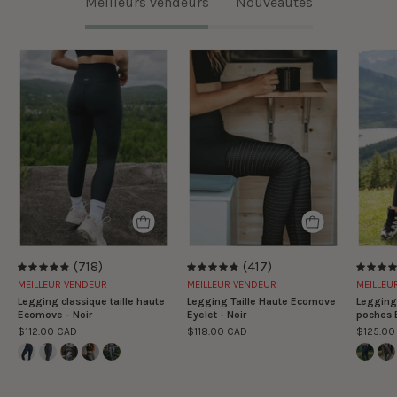
Meilleurs vendeurs
Nouveautés
Legging
Legging
classique
Taille
taille
Haute
haute
Ecomove
Ecomove
Eyelet
-
-
Noir
Noir
(718)
(417)
4.9
4.9
MEILLEUR VENDEUR
MEILLEUR VENDEUR
MEILLEU
Legging classique taille haute
Legging Taille Haute Ecomove
Legging 
Ecomove - Noir
Eyelet - Noir
poches 
$112.00 CAD
$118.00 CAD
$125.00