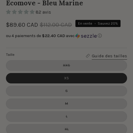
Ecomove - Bleu Marine
82 avis
$89.60 CAD
$112.00 CAD
En vente
•
Sauvez
20%
ou 4 paiements de
$22.40 CAD
avec
ⓘ
Taille
Guide des tailles
XXS
XS
S
M
L
XL