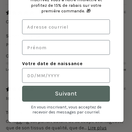
profitez de 15% de rabais sur votre
première commande. 🎁
26/07/2026
Caroline
Super contente
Parfait
Compression du legging:
Votre date de naissance
Légère
Élevée
31/05/2026
Suivant
Isabelle F.
En vous inscrivant, vous acceptez de
Tellement wow et confo!
recevoir des messages par courriel.
Ce legging est parfait autant de sa coupe avantageuse,
que de son tissus de qualité, que de...
Lire plus