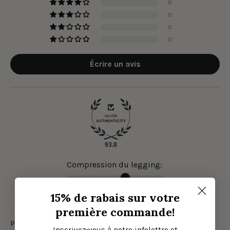
0
0
0
0
Écrire un avis
93.8
Compression du legging:
Légère
Élevée
15% de rabais sur votre
première commande!
Sort by
Inscrivez-vous à notre infolettre et