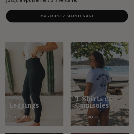
jusqu'à épuisement d'inventaire.
MAGASINEZ MAINTENANT
T-Shirts et
Leggings
Camisoles
TOUT VOIR
TOUT VOIR