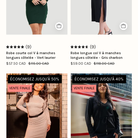
Marianne
|
is
The
wearing
model
size
is
S
wearing
size
(9)
(9)
S
5.0
4.7
Robe courte col V à manches
Robe longue col V à manches
longues côtelée - Vert laurier
longues côtelée - Gris charbon
$57.50 CAD
$115.00 CAD
$59.00 CAD
$118.00 CAD
Marygrace
La
ÉCONOMISEZ JUSQU'À 50%
ÉCONOMISEZ JUSQU'À 40%
porte
modèle
VENTE FINALE
VENTE FINALE
la
porte
taille
la
S
taille
|
S
Marygrace
|
is
The