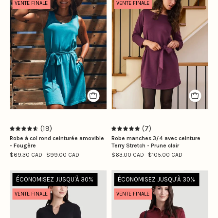
VENTE FINALE
VENTE FINALE
col
la
rond
taille
ceinturée
S
amovible
|
-
Camille
Fougère
is
wearing
size
S
(19)
(7)
4.7
5.0
Robe à col rond ceinturée amovible
Robe manches 3/4 avec ceinture
- Fougère
Terry Stretch - Prune clair
$69.30 CAD
$99.00 CAD
$63.00 CAD
$105.00 CAD
Le
Le
ÉCONOMISEZ JUSQU'À 30%
ÉCONOMISEZ JUSQU'À 30%
modèle
modèle
VENTE FINALE
VENTE FINALE
porte
porte
la
la