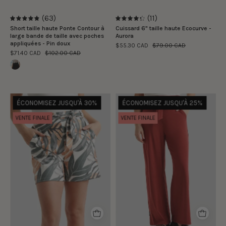
size
size
(63)
(11)
S
S
4.9
4.4
Short taille haute Ponte Contour à
Cuissard 6" taille haute Ecocurve -
large bande de taille avec poches
Aurora
appliquées - Pin doux
$55.30 CAD
$79.00 CAD
$71.40 CAD
$102.00 CAD
Maude
Maude
ÉCONOMISEZ JUSQU'À 30%
ÉCONOMISEZ JUSQU'À 25%
porte
porte
VENTE FINALE
VENTE FINALE
la
la
taille
taille
S
S
|
|
Maude
Maude
is
is
wearing
wearing
size
size
S
S