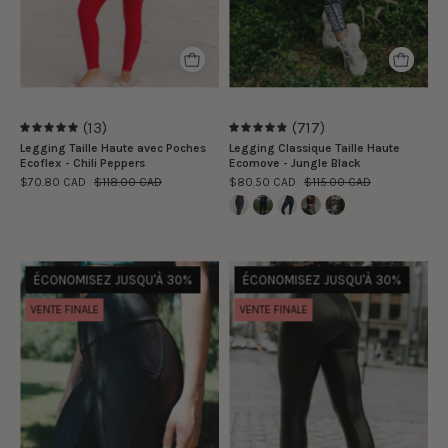
is
|
wearing
Marie
size
-
S
William
is
(13)
(717)
wearing
5.0
4.9
Legging Taille Haute avec Poches
Legging Classique Taille Haute
size
Ecoflex - Chili Peppers
Ecomove - Jungle Black
S
$70.80 CAD
$118.00 CAD
$80.50 CAD
$115.00 CAD
Cuissard
Virginie
ÉCONOMISEZ JUSQU'À 30%
ÉCONOMISEZ JUSQU'À 30%
9
porte
VENTE FINALE
VENTE FINALE
1/2"
la
avec
taille
Poches
S
Ecomove
|
-
Virginie
Noir
is