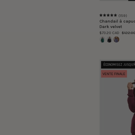
(159)
5.0
Chandail à capu
Dark velvet
$73.20 CAD
$122.0
ÉCONOMISEZ JUSQU'
VENTE FINALE