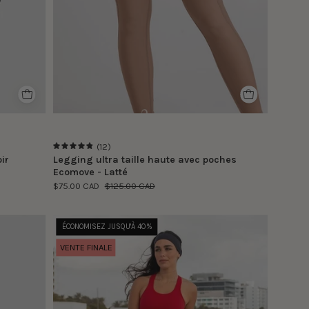
S
(12)
4.9
ir
Legging ultra taille haute avec poches
Ecomove - Latté
$75.00 CAD
$125.00 CAD
Carolina
ÉCONOMISEZ JUSQU'À 40%
porte
VENTE FINALE
la
taille
S