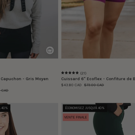
size
is
S
wearing
size
S
(21)
4.9
 Capuchon - Gris Moyen
Cuissard 6" Ecoflex - Confiture de 
$43.80 CAD
$73.00 CAD
0 CAD
Marianne
Camille
À 40%
ÉCONOMISEZ JUSQU'À 40%
porte
porte
VENTE FINALE
la
la
taille
taille