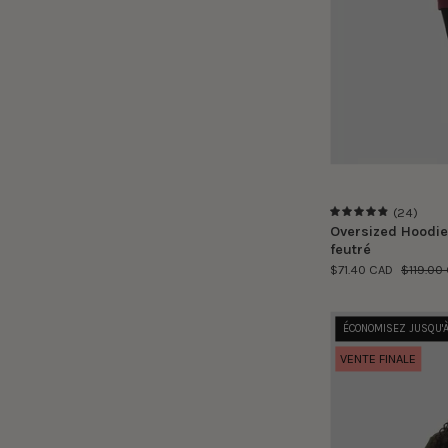
(24)
4.9
Oversized Hoodie
feutré
$71.40 CAD
$119.00
ÉCONOMISEZ JUSQU'
VENTE FINALE