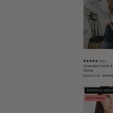
(135)
4.9
Chandail Court à
Chiné
$52.80 CAD
$88.0
ÉCONOMISEZ JUSQU'
VENTE FINALE