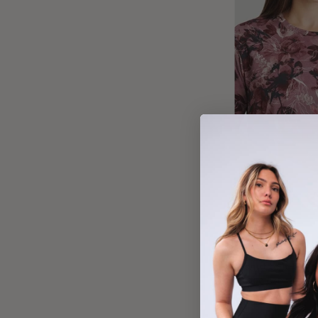
(190)
4.9
T-shirt tout-alle
$42.00 CAD
$70.00