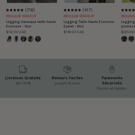
(718)
(417)
4.9
4.9
MEILLEUR VENDEUR
MEILLEUR VENDEUR
MEILLEU
Legging classique taille haute
Legging Taille Haute Ecomove
Legging 
Ecomove - Noir
Eyelet - Noir
poches 
$112.00 CAD
$118.00 CAD
$125.00
Livraison Gratuite
Retours Faciles
Paiements
Sécurisés
dès 150$
jusqu'à 14 jours
Faciles et rapides