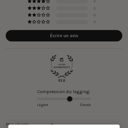
0
0
0
0
Écrire un avis
93.8
Compression du legging:
Légère
Élevée
Sort by