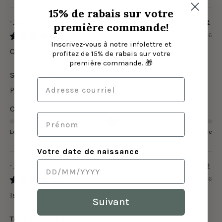
15% de rabais sur votre
Legging Classique Taille Haute Ecomove - Bleu Marine
première commande!
26/07/2026
Inscrivez-vous à notre infolettre et
Caroline
profitez de 15% de rabais sur votre
première commande. 🎁
Super contente
Parfait
Compression du legging:
Légère
Élevée
Votre date de naissance
Legging Classique Taille Haute Ecomove - Bleu Marine
31/05/2026
Isabelle F.
Suivant
Tellement wow et confo!