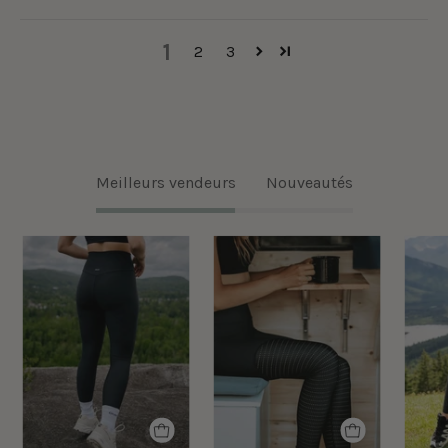
1
2
3
Meilleurs vendeurs
Nouveautés
Legging
Legging
classique
Taille
taille
Haute
haute
Ecomove
Ecomove
Eyelet
-
-
Noir
Noir