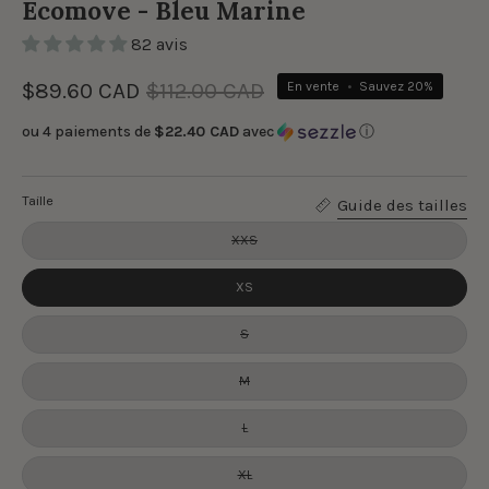
Ecomove - Bleu Marine
82 avis
$89.60 CAD
$112.00 CAD
En vente
•
Sauvez
20%
ou 4 paiements de
$22.40 CAD
avec
ⓘ
Taille
Guide des tailles
XXS
XS
S
M
L
XL