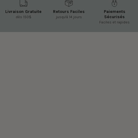
Livraison Gratuite
Retours Faciles
Paiements
Sécurisés
dès 150$
jusqu'à 14 jours
Faciles et rapides