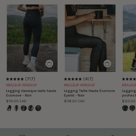
Legging
Legging
classique
Taille
taille
Haute
haute
Ecomove
Ecomove
Eyelet
-
-
Noir
Noir
(717)
(417)
4.9
4.9
MEILLEUR VENDEUR
MEILLEUR VENDEUR
MEILLEU
Legging classique taille haute
Legging Taille Haute Ecomove
Legging 
Ecomove - Noir
Eyelet - Noir
poches 
$112.00 CAD
$118.00 CAD
$125.00