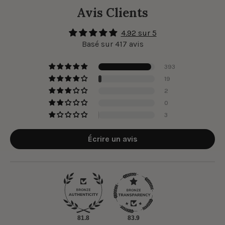
Avis Clients
4.92 sur 5
Basé sur 417 avis
393
19
2
0
3
Écrire un avis
81.8
83.9