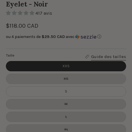
Eyelet - Noir
417 avis
$118.00 CAD
ou 4 paiements de
$29.50 CAD
avec
ⓘ
Taille
Guide des tailles
XXS
XS
S
M
L
XL