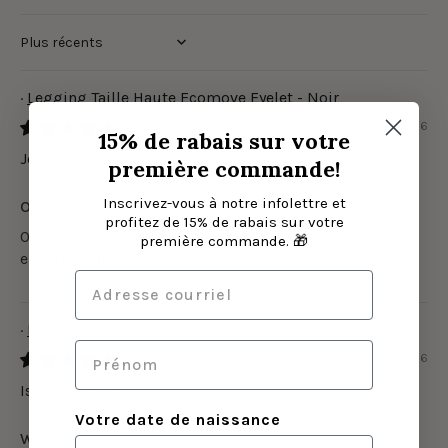
Sort by
Legging Taille Haute Ecomove Eyelet - Noir
05/08/2026
15% de rabais sur votre
Jessica Blanchet
première commande!
Inscrivez-vous à notre infolettre et
Original
profitez de 15% de rabais sur votre
On ne trouve pas de legging comme celui-là ailleurs et
première commande. 🎁
encore moins avec autant de qualité
Legging Taille Haute Ecomove Eyelet - Noir
04/08/2026
Isabel Paquin
Votre date de naissance
Wow