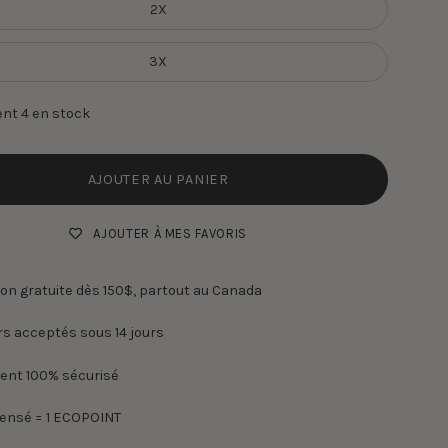
2X
3X
ent
4
en stock
AJOUTER AU PANIER
AJOUTER À MES FAVORIS
son gratuite dès 150$, partout au Canada
s acceptés sous 14 jours
ent 100% sécurisé
pensé = 1 ECOPOINT