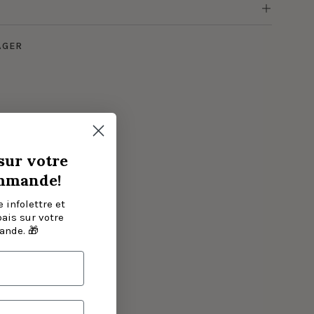
AGER
sur votre
mmande!
 infolettre et
bais sur votre
nde. 🎁