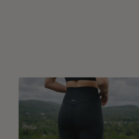
Legging
classique
taille
haute
Ecomove
-
Noir