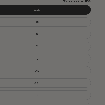
Guide des tailles
XXS
XS
S
M
L
XL
XXL
1X