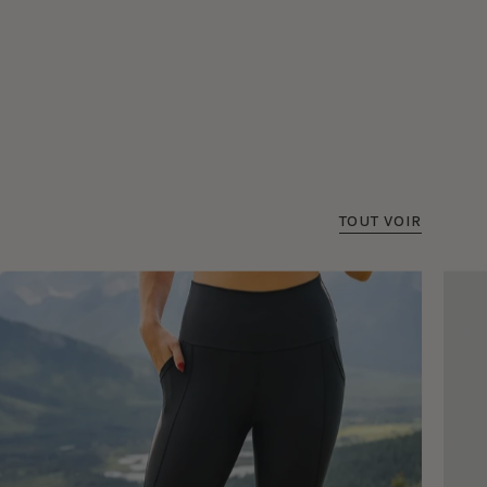
TOUT VOIR
Legging
taille
haute
avec
poches
Ecomove
-
Noir