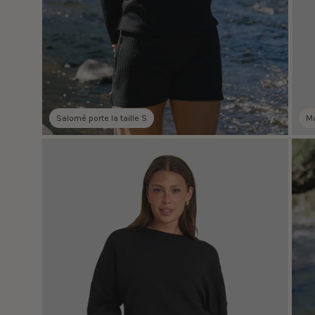
Salomé porte la taille S
Ma
Ouvrir
Ouvr
la
la
visionneuse
visi
d'images
d'im