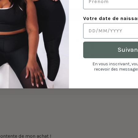
Écrire un avis
Votre date de naiss
Suivan
En vous inscrivant, vo
90.0
81.8
recevoir des messages
 contente de mon achat !