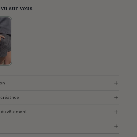
 vu sur vous
ion
 créatrice
 du vêtement
n