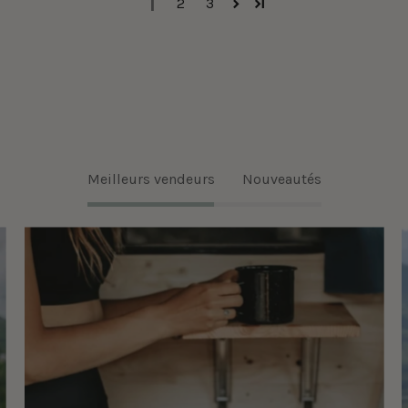
1
2
3
Meilleurs vendeurs
Nouveautés
Legging
Taille
Haute
Ecomove
Eyelet
-
Noir