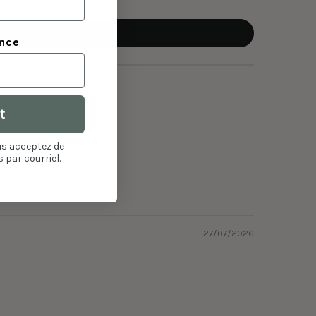
ance
t
us acceptez de
 par courriel.
27/07/2026