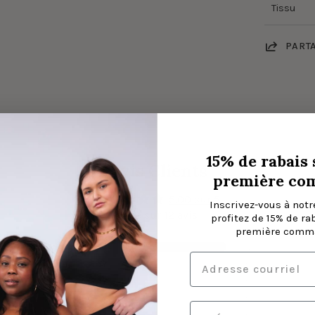
Tissu
PART
15% de rabais 
Avis Clients
première co
5.00 sur 5
Inscrivez-vous à notre
Basé sur 12 avis
profitez de 15% de ra
première comma
12
0
0
0
0