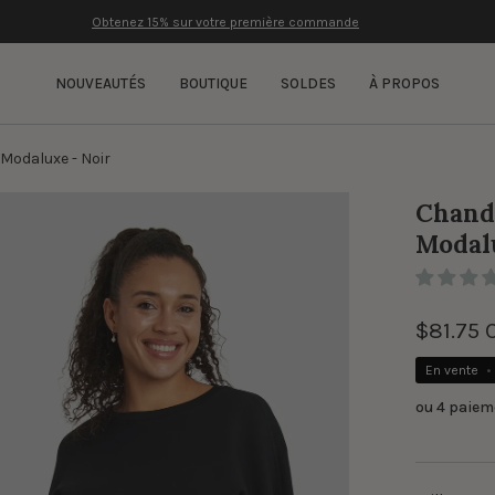
Livraison gr
NOUVEAUTÉS
BOUTIQUE
SOLDES
À PROPOS
Modaluxe - Noir
ir
Chanda
Modalu
onneuse
ages
$81.75 
En vente
•
ou 4 paiem