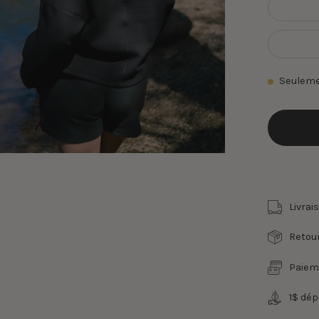
Seulem
Livrai
Retour
Paiem
1$ dé