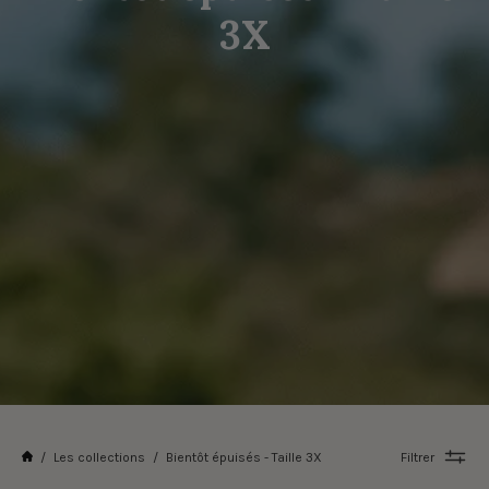
3X
/
Les collections
/
Bientôt épuisés - Taille 3X
Filtrer