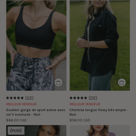
Marie
Marie
-
-
William
William
porte
porte
la
la
taille
taille
S
S
|
|
Marie
Marie
-
-
William
William
is
is
wearing
wearing
(22)
(22)
4.9
4.9
size
size
MEILLEUR VENDEUR
MEILLEUR VENDEUR
S
S
Soutien-gorge de sport active avec
Chemise longue flowy très ample -
col V ecomove - Noir
Noir
$86.00 CAD
$98.00 CAD
Zoey
Short
ÉPUISÉ