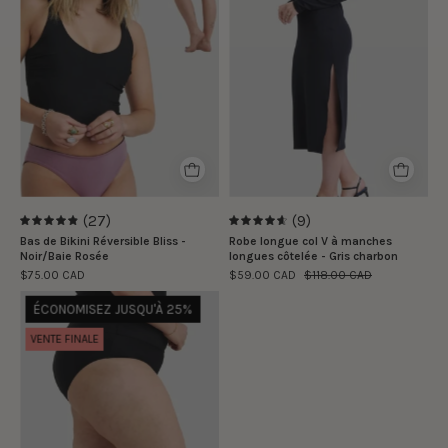
la
taille
taille
S
S
|
|
The
Marie
model
-
is
William
wearing
is
size
wearing
S
(27)
(9)
4.9
4.7
size
Bas de Bikini Réversible Bliss -
Robe longue col V à manches
Noir/Baie Rosée
longues côtelée - Gris charbon
S
$75.00 CAD
$59.00 CAD
$118.00 CAD
Bas
ÉCONOMISEZ JUSQU'À 25%
de
VENTE FINALE
Bikini
Taille
Haute
Palma