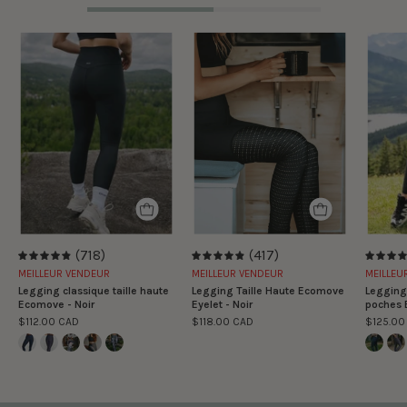
Legging
Legging
classique
Taille
taille
Haute
haute
Ecomove
Ecomove
Eyelet
-
-
Noir
Noir
(718)
(417)
4.9
4.9
MEILLEUR VENDEUR
MEILLEUR VENDEUR
MEILLEU
Legging classique taille haute
Legging Taille Haute Ecomove
Legging 
Ecomove - Noir
Eyelet - Noir
poches 
$112.00 CAD
$118.00 CAD
$125.00