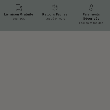
Livraison Gratuite
Retours Faciles
Paiements
Sécurisés
dès 150$
jusqu'à 14 jours
Faciles et rapides