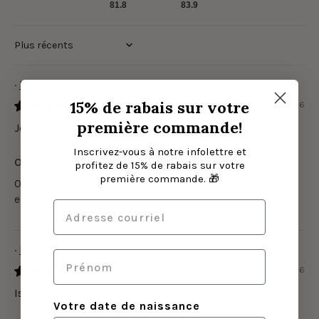
81.8
83.9
Sort by
Legging Taille Haute Ecomove Eyelet - Noir
15% de rabais sur votre
05/08/2026
première commande!
Jessica Blanchet
Inscrivez-vous à notre infolettre et
Original
profitez de 15% de rabais sur votre
première commande. 🎁
On ne trouve pas de legging comme celui-là ailleurs et
encore moins avec autant de qualité
Legging Taille Haute Ecomove Eyelet - Noir
04/08/2026
Isabel Paquin
Votre date de naissance