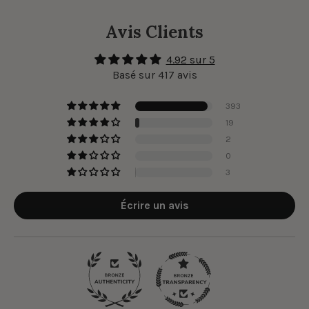
Avis Clients
4.92 sur 5
Basé sur 417 avis
393
19
2
0
3
Écrire un avis