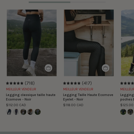
Legging
Legging
classique
Taille
taille
Haute
haute
Ecomove
Ecomove
Eyelet
-
-
Noir
Noir
(718)
(417)
4.9
4.9
MEILLEUR VENDEUR
MEILLEUR VENDEUR
MEILLEU
Legging classique taille haute
Legging Taille Haute Ecomove
Legging 
Ecomove - Noir
Eyelet - Noir
poches 
$112.00 CAD
$118.00 CAD
$125.00