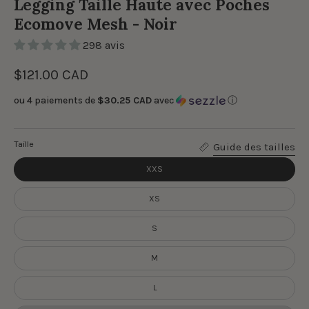
Legging Taille Haute avec Poches
Ecomove Mesh - Noir
298 avis
$121.00 CAD
ou 4 paiements de
$30.25 CAD
avec
ⓘ
Taille
Guide des tailles
XXS
XS
S
M
L