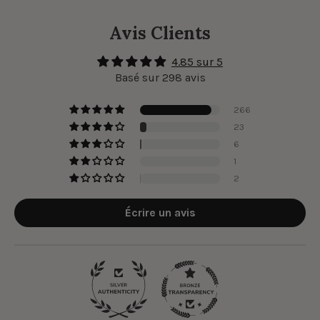
Avis Clients
4.85 sur 5
Basé sur 298 avis
266
23
6
1
2
Écrire un avis