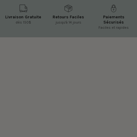
Livraison Gratuite
Retours Faciles
Paiements
Sécurisés
dès 150$
jusqu'à 14 jours
Faciles et rapides