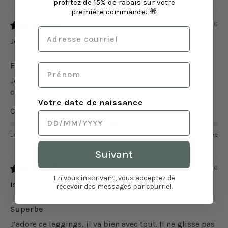
profitez de 15% de rabais sur votre
première commande. 🎁
04/08/2026
Jessica Blanchet
Enfin!
Je les adore! Afin quelque chose que je peux mettre
comme un bas nylon mais qui ne se brise pas.
Votre date de naissance
Compression du legging:
Légère
Élevée
Suivant
04/08/2026
En vous inscrivant, vous acceptez de
Isabel Paquin
recevoir des messages par courriel.
Superbe
J’adore ce leggings, il va bien avec tout. Il ne glisse pas