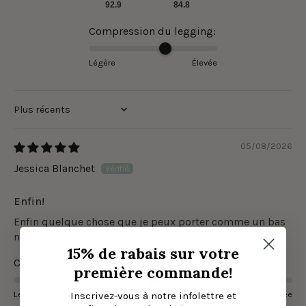
92.9
84.8
Compression du legging:
Légère
Élevée
Sort by
05/08/2026
Jessica Blanchet
Enfin!
Enfin quelque chose que je peux porter comme un bas
nylon mais qui ne brise pas. C’est parfait, je...
Lire plus
15% de rabais sur votre
Compression du legging:
première commande!
Légère
Élevée
Inscrivez-vous à notre infolettre et