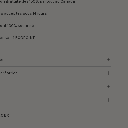
son gratuite dès 150$, partout au Canada
s acceptés sous 14 jours
ent 100% sécurisé
pensé = 1 ECOPOINT
ion
 créatrice
n
AGER