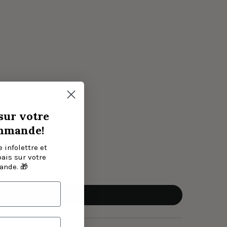
sur votre
mmande!
 infolettre et
bais sur votre
nde. 🎁