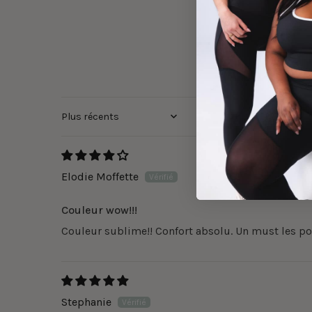
Sort by
Elodie Moffette
Couleur wow!!!
Couleur sublime!! Confort absolu. Un must les po
Stephanie