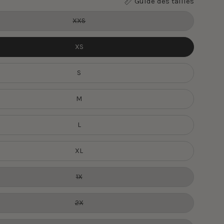
Guide des tailles
XXS
XS
S
M
L
XL
1X
2X