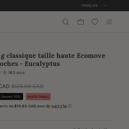
Langue
FRANÇAIS
OUVRIR LE PANIER
OUVRIR
WISHLIST
Ouvrir
LA
le
BARRE
menu
DE
de
RECHERCHE
g classique taille haute Ecomove
navigation
oches - Eucalyptus
183 avis
 CAD
$125.00 CAD
Sauvez
50%
VENTE FINALE
ents de
$15.63 CAD
avec
ⓘ