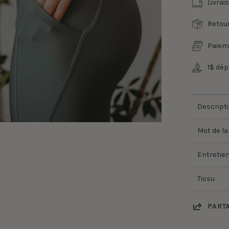
Livrai
Retour
Paiem
1$ dé
Descript
Mot de la
Entretie
Tissu
PART