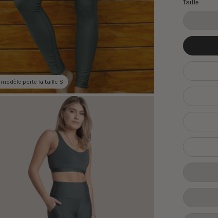
Taille
 modèle porte la taille S
ir
onneuse
ages