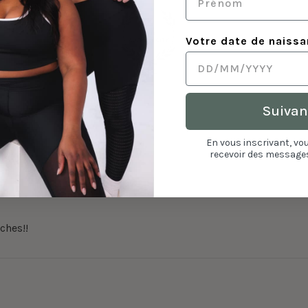
Votre date de naiss
93.4
Suivan
En vous inscrivant, vo
recevoir des messages
ches!!