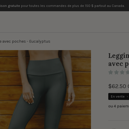
aison gratuite
pour toutes les commandes de plus de 150 $ partout au Canada.
ve avec poches - Eucalyptus
ir
Leggin
avec p
onneuse
ages
$62.50
En vente
•
ou 4 paiem