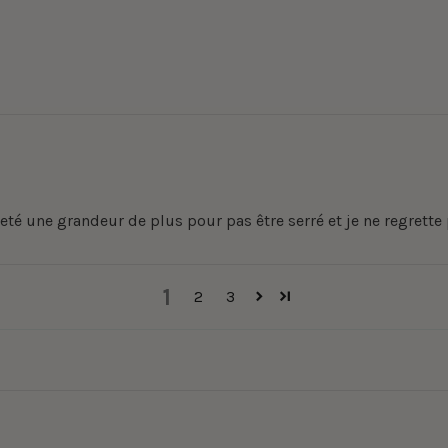
cheté une grandeur de plus pour pas être serré et je ne regrett
1
2
3