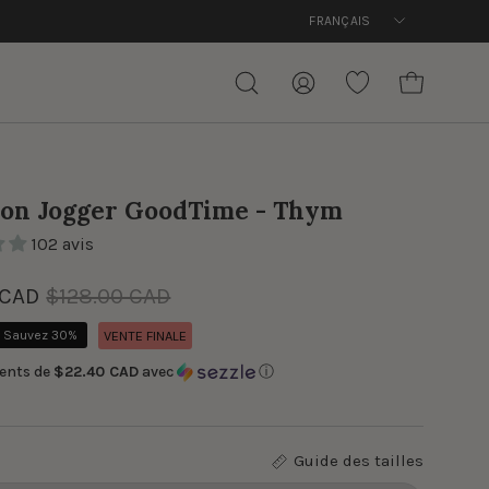
Langue
FRANÇAIS
OUVRIR LE P
OUVRIR
MON
WISHLIST
LA
COMPTE
BARRE
DE
RECHERCHE
lon Jogger GoodTime - Thym
102 avis
 CAD
$128.00 CAD
Sauvez
30%
VENTE FINALE
ents de
$22.40 CAD
avec
ⓘ
Guide des tailles