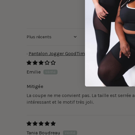
Sort by
Pantalon Jogger GoodTime - Gris noxa
Emilie
Mitigée
La coupe ne me convient pas. La taille est serrée 
intéressant et le motif très joli.
Tania Boudreau