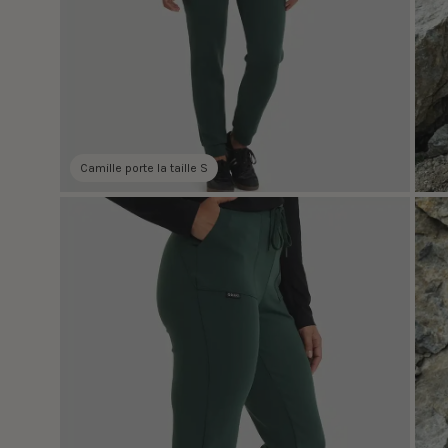
Camille porte la taille S
Ouvrir
Ouvr
la
la
visionneuse
visi
d'images
d'im