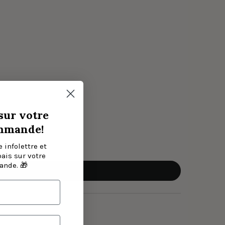
sur votre
mmande!
 infolettre et
bais sur votre
nde. 🎁