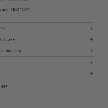
pensé = 1 ECOPOINT
ion
 créatrice
 du vêtement
n
AGER