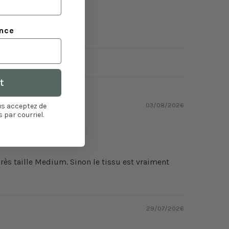
ance
t
03/08/2026
us acceptez de
 par courriel.
très taille Medium. Sinon le tissu est vraiment
29/07/2026