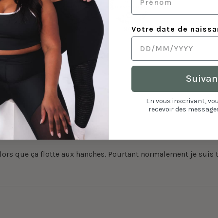
Votre date de naiss
92.7
97.4
Suivan
En vous inscrivant, vo
recevoir des messages
alors que ça flotte aux hanches. Pourtant normalement je suis 