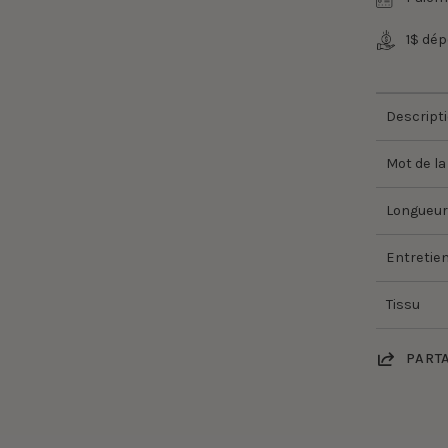
1$ dé
Descript
Mot de la
Longueur
Entretie
Tissu
PART