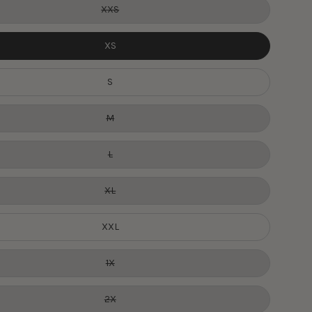
XXS
XS
S
M
L
XL
XXL
1X
2X