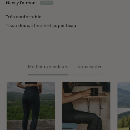
Nancy Dumont
Très confortable
Tissu doux, stretch et super beau
Meilleurs vendeurs
Nouveautés
Legging
Legging
classique
Taille
taille
Haute
haute
Ecomove
Ecomove
Eyelet
-
-
Noir
Noir