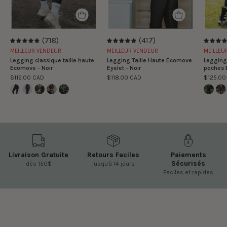
(718)
(417)
4.9
4.9
MEILLEUR VENDEUR
MEILLEUR VENDEUR
MEILLEU
Legging classique taille haute
Legging Taille Haute Ecomove
Legging 
Ecomove - Noir
Eyelet - Noir
poches 
$112.00 CAD
$118.00 CAD
$125.00
Livraison Gratuite
Retours Faciles
Paiements
Sécurisés
dès 150$
jusqu'à 14 jours
Faciles et rapides