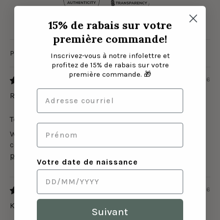
15% de rabais sur votre
96.2
96.2
première commande!
Inscrivez-vous à notre infolettre et
Sort by
profitez de 15% de rabais sur votre
première commande. 🎁
28/07/2026
Raphaëlle Dubé-Lavoie
Tellement doux
Wow, le tissus est tellement doux. Je suis vraiment
contente de mon choix, la couleur est superbe...
Lire
plus
Votre date de naissance
26/07/2026
K L
Suivant