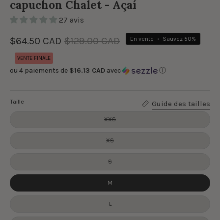
capuchon Chalet - Açaí
27 avis
$64.50 CAD
$129.00 CAD
En vente
•
Sauvez
50%
VENTE FINALE
ou 4 paiements de
$16.13 CAD
avec
ⓘ
Taille
Guide des tailles
XXS
XS
S
M
L