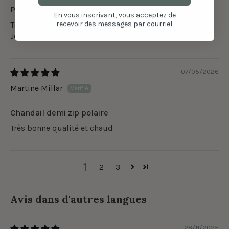
Pas déçue
En vous inscrivant, vous acceptez de
recevoir des messages par courriel.
Très confo et magnifique couleur !
Je suis entre S et M, j’ai pris M et il est parfait
07/05/2026
Martine Millar
Chandail demi zip polaire
Très bonne qualité et chaud
1
2
3
Avis dans d'autres langues
28/11/2025