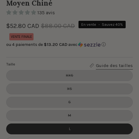
Moyen Chiné
135 avis
$52.80 CAD
$88.00 CAD
En vente
•
Sauvez
40%
VENTE FINALE
ou 4 paiements de
$13.20 CAD
avec
ⓘ
Taille
Guide des tailles
XXS
XS
S
M
L