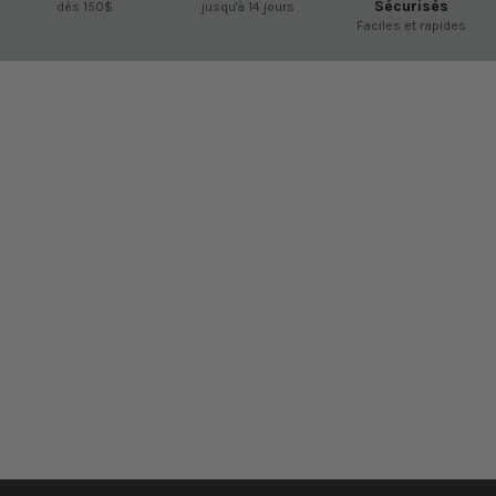
Sécurisés
dès 150$
jusqu'à 14 jours
Faciles et rapides