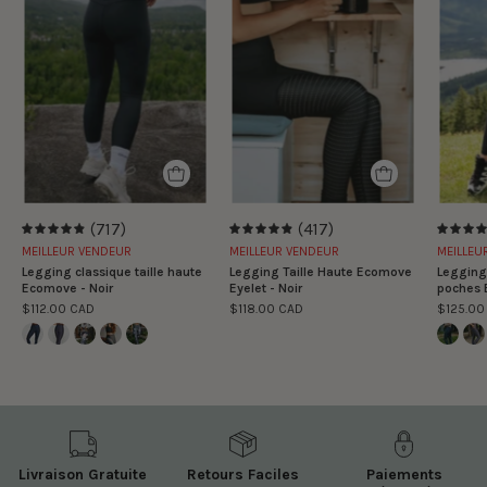
classique
Taille
taille
Haute
haute
Ecomove
Ecomove
Eyelet
-
-
Noir
Noir
(717)
(417)
4.9
4.9
MEILLEUR VENDEUR
MEILLEUR VENDEUR
MEILLEU
Legging classique taille haute
Legging Taille Haute Ecomove
Legging 
Ecomove - Noir
Eyelet - Noir
poches 
$112.00 CAD
$118.00 CAD
$125.00
Livraison Gratuite
Retours Faciles
Paiements