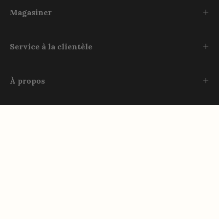
Magasiner
Service à la clientèle
À propos
Rejoignez-nous
Instagram
TikTok
Facebook