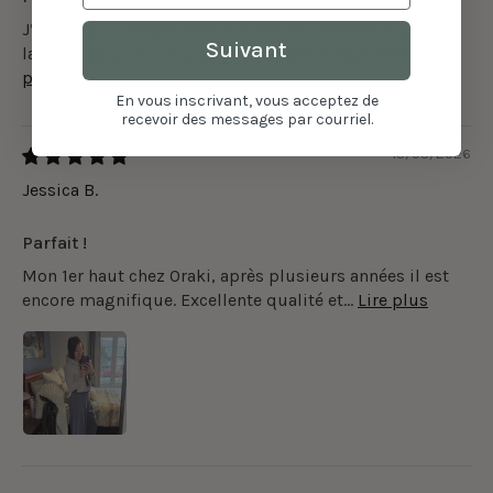
J’aurais pu prendre médium mais il ne restait que
Suivant
large, il est juste un peu plus ample. Tissus très...
Lire
plus
En vous inscrivant, vous acceptez de
recevoir des messages par courriel.
15/05/2026
Jessica B.
Parfait !
Mon 1er haut chez Oraki, après plusieurs années il est
encore magnifique. Excellente qualité et...
Lire plus