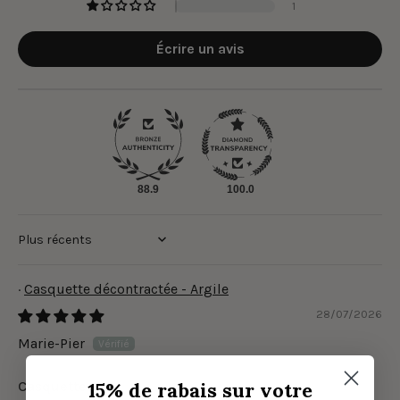
1
Écrire un avis
88.9
100.0
Sort by
Casquette décontractée - Argile
28/07/2026
Marie-Pier
Casquette
15% de rabais sur votre