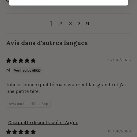
Conception de qualité.
1
2
3
Avis dans d'autres langues
07/06/2026
M.
Jolie et bonne qualité mais vraiment fait grande et j'ai
une petite tête.
Avis écrit sur Shop App
Casquette décontractée - Argile
03/06/2026