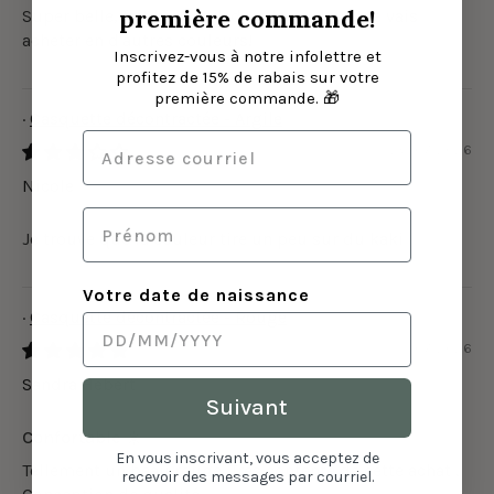
première commande!
Super belle, fait bien et j'adore la couleur!! Je vais
acheter en d'autres couleurs!
Inscrivez-vous à notre infolettre et
profitez de 15% de rabais sur votre
première commande. 🎁
Casquette décontractée - Argile
26/07/2026
Nicole
Je trouve que la couleur tire un peu sur du kaki
Votre date de naissance
Casquette décontractée - Rouge
11/07/2026
Sandra Hebert
Suivant
Confortable ☀️
En vous inscrivant, vous acceptez de
Tellement un beau rouge. Très contente de cette achat .
recevoir des messages par courriel.