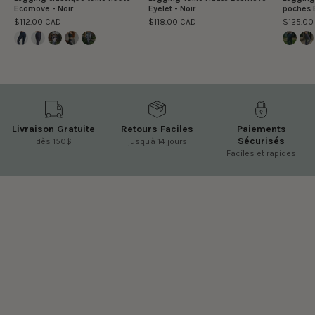
Ecomove - Noir
Eyelet - Noir
poches 
$112.00 CAD
$118.00 CAD
$125.00
Livraison Gratuite
Retours Faciles
Paiements
Sécurisés
dès 150$
jusqu'à 14 jours
Faciles et rapides