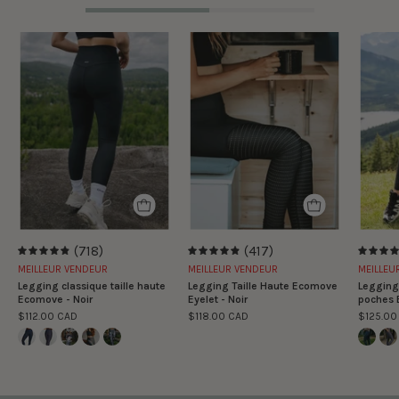
Legging
Legging
classique
Taille
taille
Haute
haute
Ecomove
Ecomove
Eyelet
-
-
Noir
Noir
(718)
(417)
4.9
4.9
MEILLEUR VENDEUR
MEILLEUR VENDEUR
MEILLEU
Legging classique taille haute
Legging Taille Haute Ecomove
Legging 
Ecomove - Noir
Eyelet - Noir
poches 
$112.00 CAD
$118.00 CAD
$125.00