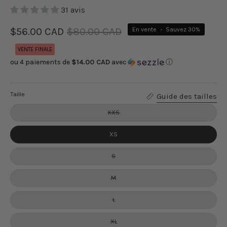
31 avis
$56.00 CAD
$80.00 CAD
En vente
•
Sauvez
30%
VENTE FINALE
ou 4 paiements de
$14.00 CAD
avec
ⓘ
Taille
Guide des tailles
XXS
XS
S
M
L
XL