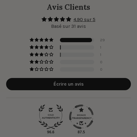
Avis Clients
4.90 sur 5
Basé sur 31 avis
29
1
1
0
0
Écrire un avis
96.6
87.5