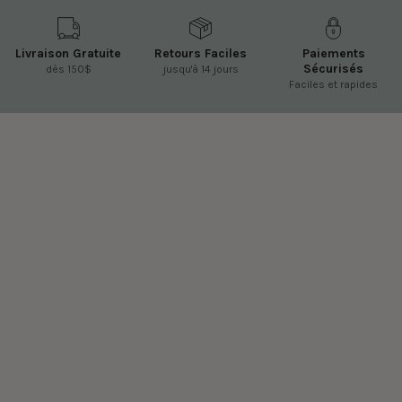
Livraison Gratuite
Retours Faciles
Paiements
Sécurisés
dès 150$
jusqu'à 14 jours
Faciles et rapides