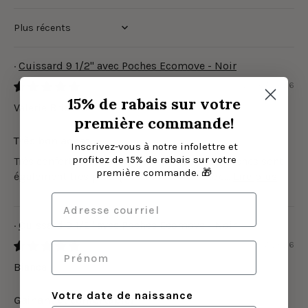
Sort by
Cuissard 9 1/2" avec Poches Ecomove - Noir
29/07/2026
15% de rabais sur votre
Valerie Brisson
première commande!
Très bon achat!
Inscrivez-vous à notre infolettre et
profitez de 15% de rabais sur votre
Très confortable, et longueur parfaite. Les poches sont
première commande. 🎁
également tres pratiques. Je recommande...
Lire plus
Cuissard 9 1/2" avec Poches Ecomove - Noir
03/07/2026
Bianca
Votre date de naissance
Gainant et confortable!