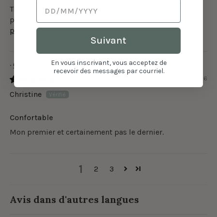
Très confortable. la grandeur est parfaite. J'adore les
poches pour y mettre le téléphone lorsque je vais...
Lire
plus
Suivant
En vous inscrivant, vous acceptez de
Cuissard 9 1/2" avec Poches Ecomove - Noir
recevoir des messages par courriel.
09/02/2026
Christine
Confortable
Mon premier et certainement pas le dernier.
1
2
3
Avis dans d'autres langues