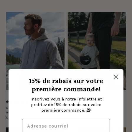
Le
Sorona
modèle
jogger
porte
Homme
la
-
taille
Noir
M
|
The
model
15% de rabais sur votre
is
première commande!
wearing
size
Inscrivez-vous à notre infolettre et
(8)
(9)
M
profitez de 15% de rabais sur votre
5.0
4.9
Chandail à capuchon à texture
Sorona jogger Homme - Noir
première commande. 🎁
mixte pour homme - Gris pâle chiné
$137.00 CAD
$135.00 CAD
Le
Le