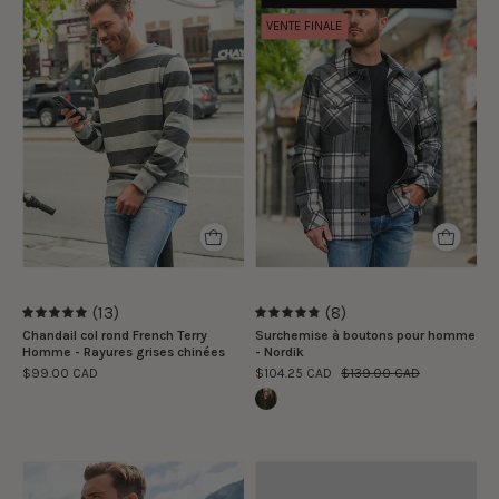
mannequin
mannequin
VENTE FINALE
porte
porte
la
la
taille
taille
M
M
|
|
The
The
model
model
is
is
wearing
wearing
size
size
(13)
(8)
M
M
5.0
4.9
Chandail col rond French Terry
Surchemise à boutons pour homme
Homme - Rayures grises chinées
- Nordik
$99.00 CAD
$104.25 CAD
$139.00 CAD
Le
Certificat