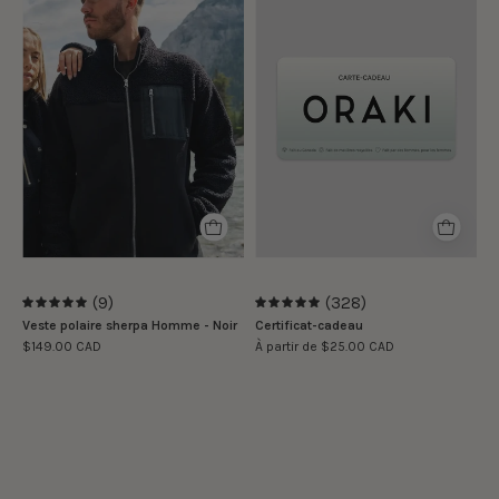
mannequin
-
porte
cadeau
la
taille
M
|
The
model
is
wearing
size
(9)
(328)
M
5.0
5.0
Veste polaire sherpa Homme - Noir
Certificat-cadeau
$149.00 CAD
À partir de $25.00 CAD