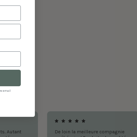
ve email
ts. Autant
De loin la meilleure compagnie