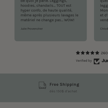
de quoi je parle. Leggings,
quel
hoodies, chandails... TOUT est
legg
hyper confo, de haute qualité,
Mon 
même après plusieurs lavages le
et d
matériel ne change pas... WOW!
vend
Julie Provencher
Chloé
260
Verified by
Free Shipping
dès 150$ d'achat