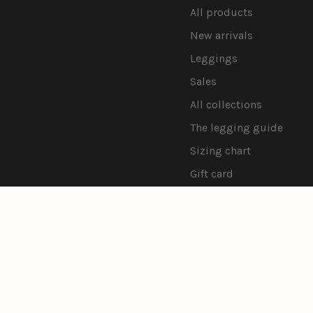
All products
New arrivals
Leggings
Sales
All collections
The legging guide
Sizing chart
Gift card