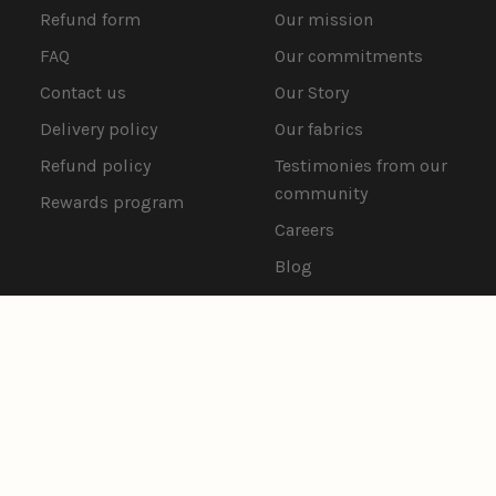
Refund form
Our mission
FAQ
Our commitments
Contact us
Our Story
Delivery policy
Our fabrics
Refund policy
Testimonies from our
community
Rewards program
Careers
Blog
Language
ENGLISH
© 2026,
ORAKI
.
Terms of use
Privacy policy
Cookie policy
Cookie Preferences