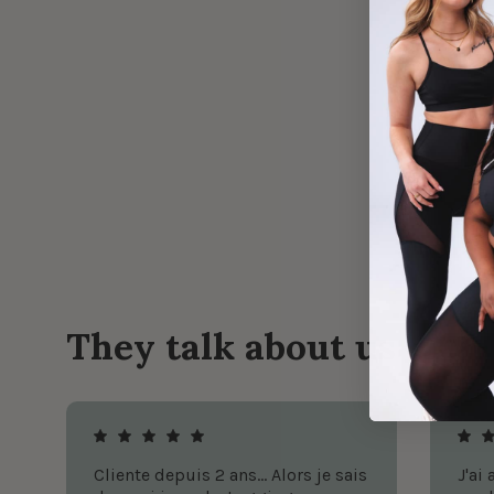
They talk about us
Cliente depuis 2 ans... Alors je sais
J'ai