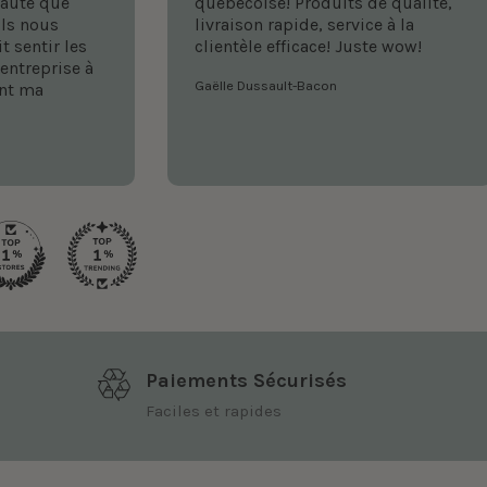
eauté que
québécoise! Produits de qualité,
ils nous
livraison rapide, service à la
it sentir les
clientèle efficace! Juste wow!
entreprise à
Gaëlle Dussault-Bacon
ent ma
Paiements Sécurisés
Faciles et rapides