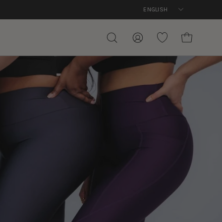
Language
ENGLISH
OPEN CART
OPEN
MY
WISHLIST
SEARCH
ACCOUNT
BAR