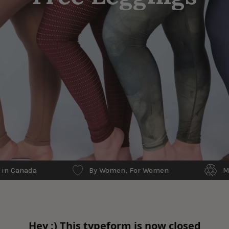
ada
By Women, For Women
Made in 