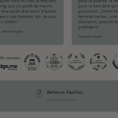
ques mois et c'est le meilleur
pour la qualité, la b
ing que j'ai porté de ma vie.
pour le bien être qu'
rêve serait d'en avoir d'autres
procurent.... ORAKI fa
'avoir des hoodies, etc. Je suis
femmes belles... une 
u ORAKI !
découvrir, assurém
préférée !!!
 Saint-Georges
Cynthia Collard
59 reviews
1086
26K
Retours Faciles
jusqu'à 14 jours