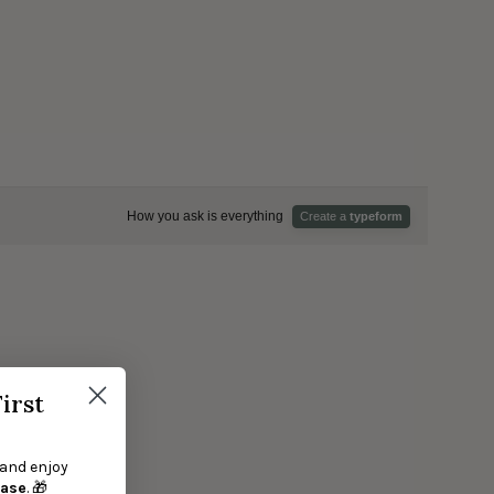
irst
 and enjoy
hase
. 🎁